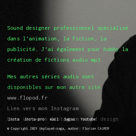
Sound designer professionnel spécialisé
dans l’animation, la fiction, la
publicité. J’ai également pour hobby la
création de fictions audio mp3.
Mes autres séries audio sont
disponibles sur mon autre site
www.flopod.fr
Lien vers mon Instagram
Lien vers mon Instagram sound design
Insta
Insta-pro
mail
Sagas
Youtube
Lien vers ma chaine YouTube
© Copyright 2025 Unplayed-saga, author: Florian CALMER